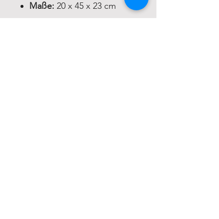
Maße:
20 x 45 x 23 cm
Fahrrad Versicherung
Webshop
Gutschein
Werkstatt
Kontakt
ERFAHRUNG
Jobs
Versand & Rückgabe
AGB
Zahlungsmethoden
Impressum