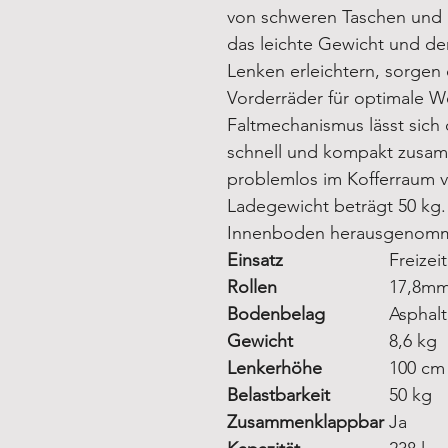
von schweren Taschen und 
das leichte Gewicht und der
Lenken erleichtern, sorgen
Vorderräder für optimale W
Faltmechanismus lässt s
schnell und kompakt zusa
problemlos im Kofferraum 
Ladegewicht beträgt 50 kg
Innenboden herausgenom
Einsatz
Freizeit
Rollen
17,8mm
Bodenbelag
Asphalt
Gewicht
8,6 kg
Lenkerhöhe
100 cm
Belastbarkeit
50 kg
Zusammenklappbar
Ja