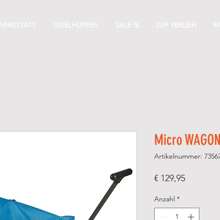
WERKSTATT
INSELHÜPFEN
SALE %
SUP VERLEIH
R
Micro WAGO
Artikelnummer: 7356
Preis
€ 129,95
Anzahl
*