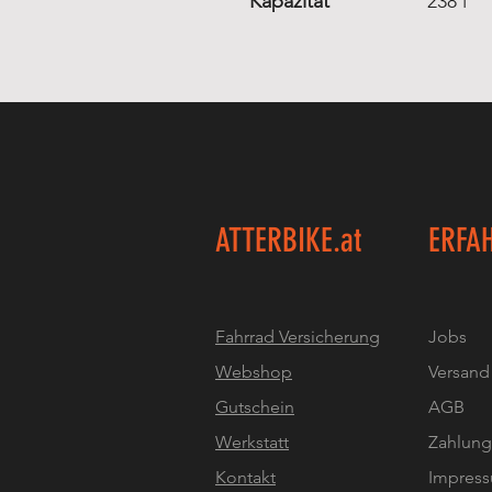
Kapazität
238 l
ATTERBIKE.at
ERFA
Fahrrad Versicherung
Jobs
Webshop
Versand
Gutschein
AGB
Werkstatt
Zahlun
Kontakt
Impres