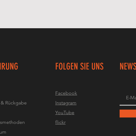
HRUNG
FOLGEN SIE UNS
NEWS
Facebook
 & Rückgabe
Instagram
YouTube
gsmethoden
flickr
sum