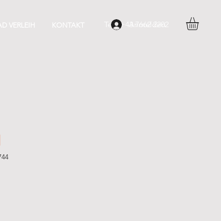
Tel.: +43 7662 2202
Anmelden
AD VERLEIH
KONTAKT
N
744