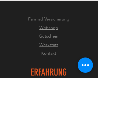
Fahrrad Versicherung
Webshop
Gutschein
Werkstatt
Kontakt
ERFAHRUNG
Jobs
Versand & Rückgabe
AGB
Zahlungsmethoden
Impressum
Datenschutz