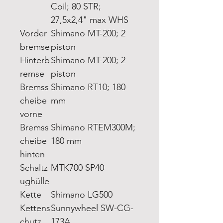
Coil; 80 STR;
27,5x2,4" max WHS
Vorder
Shimano MT-200; 2
bremse
piston
Hinterb
Shimano MT-200; 2
remse
piston
Bremss
Shimano RT10; 180
cheibe
mm
vorne
Bremss
Shimano RTEM300M;
cheibe
180 mm
hinten
Schaltz
MTK700 SP40
ughülle
Kette
Shimano LG500
Kettens
Sunnywheel SW-CG-
chutz
173A