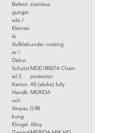
Befesti
stainless
gungst
eile /
Kleintei
le
Aufkleb
under coating
er /
Dekor
Schutzt
MDE1B007A Chain
eil 2
protector
Karton
A5 [ebike] fully
Handb
MERIDA
uch
Verpac
0,98
kung
Klingel
Alloy
Gepäck
MERIDA MIK HD