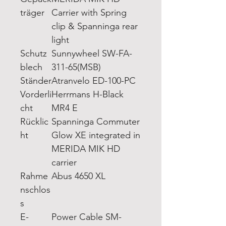
träger
Carrier with Spring
clip & Spanninga rear
light
Schutz
Sunnywheel SW-FA-
blech
311-65(MSB)
Ständer
Atranvelo ED-100-PC
Vorderli
Herrmans H-Black
cht
MR4 E
Rücklic
Spanninga Commuter
ht
Glow XE integrated in
MERIDA MIK HD
carrier
Rahme
Abus 4650 XL
nschlos
s
E-
Power Cable SM-