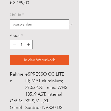
Preis
€ 3.199,00
Größe
*
Anzahl
*
In den Warenkorb
Rahme
eSPRESSO CC LITE
n
III; MAT aluminium;
27,5x2,25" max. WHS;
135x9 AST; internal
Größe
XS,S,M,L,XL
Gabel
Suntour NVX30 DS;