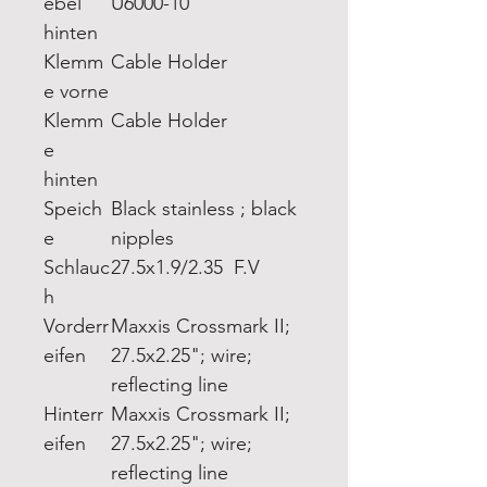
ebel
U6000-10
hinten
Klemm
Cable Holder
e vorne
Klemm
Cable Holder
e
hinten
Speich
Black stainless ; black
e
nipples
Schlauc
27.5x1.9/2.35 F.V
h
Vorderr
Maxxis Crossmark II;
eifen
27.5x2.25"; wire;
reflecting line
Hinterr
Maxxis Crossmark II;
eifen
27.5x2.25"; wire;
reflecting line