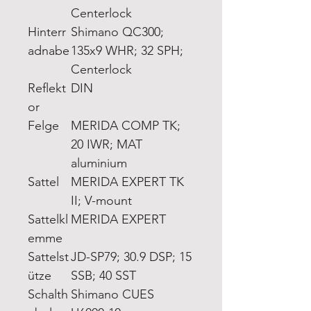
Centerlock
Hinterr
Shimano QC300;
adnabe
135x9 WHR; 32 SPH;
Centerlock
Reflekt
DIN
or
Felge
MERIDA COMP TK;
20 IWR; MAT
aluminium
Sattel
MERIDA EXPERT TK
II; V-mount
Sattelkl
MERIDA EXPERT
emme
Sattelst
JD-SP79; 30.9 DSP; 15
ütze
SSB; 40 SST
Schalth
Shimano CUES