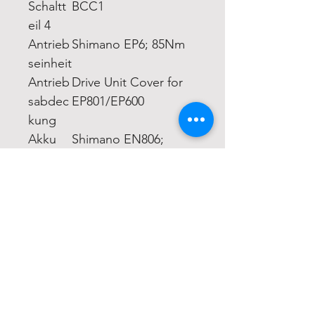
Schaltt
BCC1
eil 4
Antrieb
Shimano EP6; 85Nm
seinheit
Antrieb
Drive Unit Cover for
sabdec
EP801/EP600
kung
Akku
Shimano EN806;
630Wh
Akkuha
Shimano BM-EN800
lter
Ladege
Shimano EC-E6002;
rät
2A
Akkusc
Abus Key
hloss
Gesch
Shimano EW-SS301
windigk