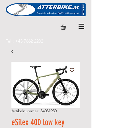
Tel.:
+43 7662 2202
Artikelnummer: 84081950
eSilex 400 low key