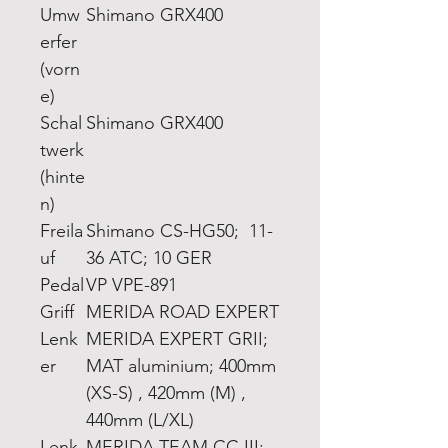
Umw
Shimano GRX400
erfer
(vorn
e)
Schal
Shimano GRX400
twerk
(hinte
n)
Freila
Shimano CS-HG50; 11-
uf
36 ATC; 10 GER
Pedal
VP VPE-891
Griff
MERIDA ROAD EXPERT
Lenk
MERIDA EXPERT GRII;
er
MAT aluminium; 400mm
(XS-S) , 420mm (M) ,
440mm (L/XL)
Lenk
MERIDA TEAM CC III;