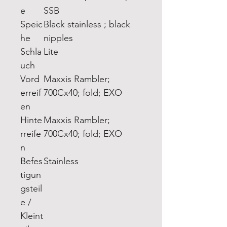
e
SSB
Speic
Black stainless ; black
he
nipples
Schla
Lite
uch
Vord
Maxxis Rambler;
erreif
700Cx40; fold; EXO
en
Hinte
Maxxis Rambler;
rreife
700Cx40; fold; EXO
n
Befes
Stainless
tigun
gsteil
e /
Kleint