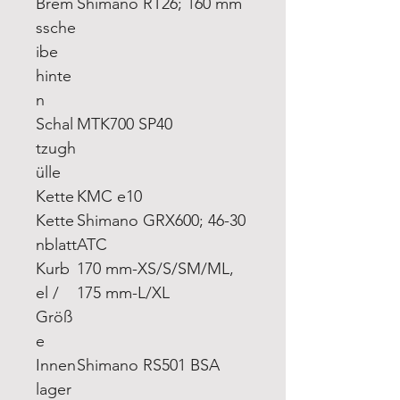
Brem
Shimano RT26; 160 mm
ssche
ibe
hinte
n
Schal
MTK700 SP40
tzugh
ülle
Kette
KMC e10
Kette
Shimano GRX600; 46-30
nblatt
ATC
Kurb
170 mm-XS/S/SM/ML,
el /
175 mm-L/XL
Größ
e
Innen
Shimano RS501 BSA
lager