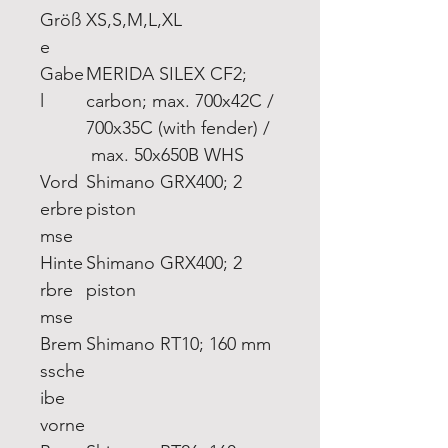
Größ
XS,S,M,L,XL
e
Gabe
MERIDA SILEX CF2;
l
carbon; max. 700x42C /
700x35C (with fender) /
max. 50x650B WHS
Vord
Shimano GRX400; 2
erbre
piston
mse
Hinte
Shimano GRX400; 2
rbre
piston
mse
Brem
Shimano RT10; 160 mm
ssche
ibe
vorne