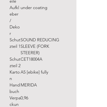
eile
Aufkl
under coating
eber
/
Deko
r
Schut
SOUND REDUCING
zteil 1
SLEEVE (FORK
STEERER)
Schut
CET18004A
zteil 2
Karto
A5 [ebike] fully
n
Hand
MERIDA
buch
Verpa
0,96
ckun