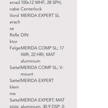
errad
100x12 WHF; 28 SPH;
nabe
Centerlock
Vord
MERIDA EXPERT SL
erach
se
Refle
DIN
ktor
Felge
MERIDA COMP SL; 17
IWR; 22 HRI; MAT
aluminium
Sattel
MERIDA COMP SL; V-
mount
Sattel
MERIDA EXPERT
klem
me
Sattel
MERIDA EXPERT; MAT
stütz
aluminium; 30.9 DSP; 0