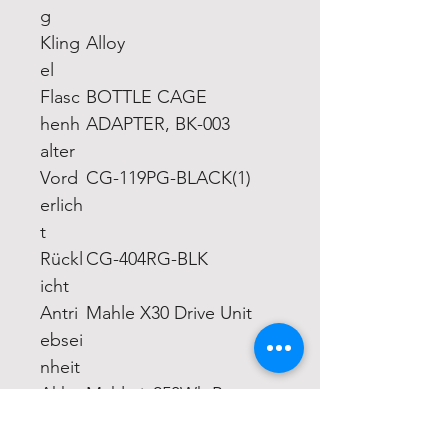
g
Kling
Alloy
el
Flasc
BOTTLE CAGE
henh
ADAPTER, BK-003
alter
Vord
CG-119PG-BLACK(1)
erlich
t
Rückl
CG-404RG-BLK
icht
Antri
Mahle X30 Drive Unit
ebsei
nheit
Akku
Mahle ix250Wh Battery
Pack; 250Wh
Lade
Mahle X30 Charger