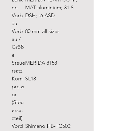
er-
MAT aluminium; 31.8
Vorb
DSH; -6 ASD
au
Vorb
80 mm all sizes
au /
Größ
e
Steue
MERIDA 8158
rsatz
Kom
SL18
press
or
(Steu
ersat
zteil)
Vord
Shimano HB-TC500;