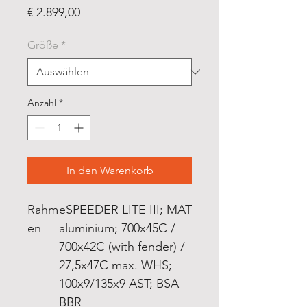
Preis
€ 2.899,00
Größe
*
Anzahl
*
In den Warenkorb
Rahm
eSPEEDER LITE III; MAT
en
aluminium; 700x45C /
700x42C (with fender) /
27,5x47C max. WHS;
100x9/135x9 AST; BSA
BBR